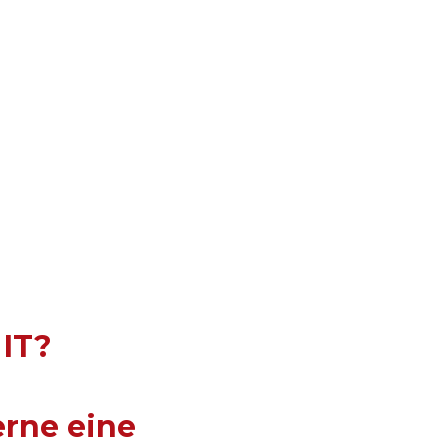
ey und der optimalen
uba Access Points haben wir
sstarke WLAN-Umgebung.
mmer zuverlässig und
ut empfehlenswert!"
 IT?
erne eine