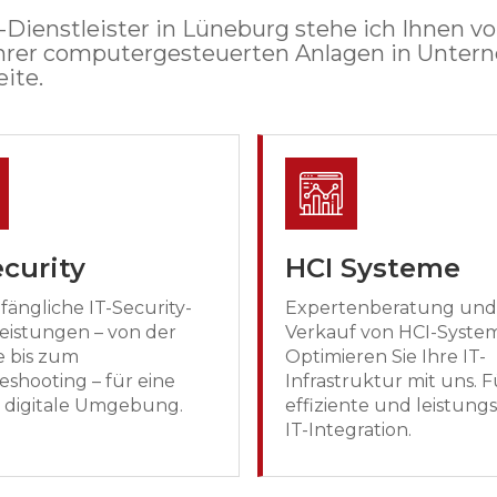
V-Dienstleister in Lüneburg stehe ich Ihnen vo
Ihrer computergesteuerten Anlagen in Unte
ite.
ecurity
HCI Systeme
fängliche IT-Security-
Expertenberatung und
leistungen – von der
Verkauf von HCI-Syste
e bis zum
Optimieren Sie Ihre IT-
eshooting – für eine
Infrastruktur mit uns. F
e digitale Umgebung.
effiziente und leistung
IT-Integration.