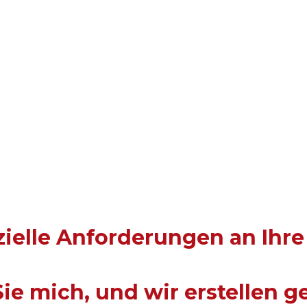
"Dank der WLAN Surv
Konfiguration der Ar
jetzt eine leistung
Kenneth war dabei i
professionell – absol
ielle Anforderungen an Ihre
ie mich, und wir erstellen g