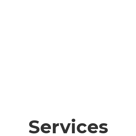
Securepoint GmbH
Wortmann AG
REDDOXX
Services